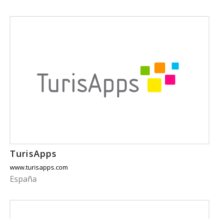
TurisApps
www.turisapps.com
España