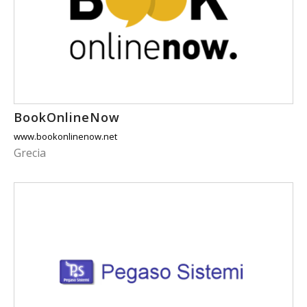
BookOnlineNow
www.bookonlinenow.net
Grecia