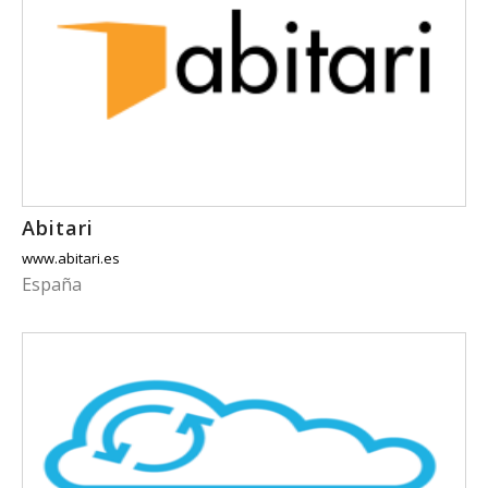
Abitari
www.abitari.es
España