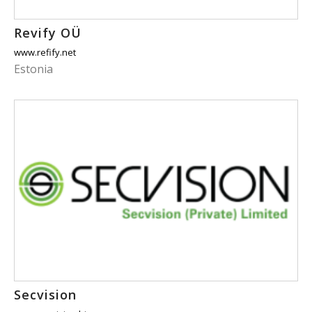
Revify OÜ
www.refify.net
Estonia
Secvision