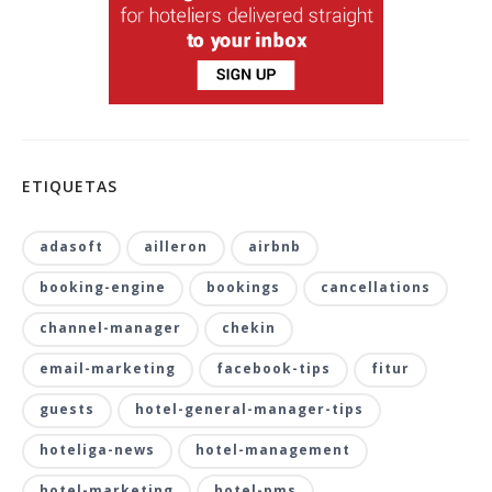
ETIQUETAS
adasoft
ailleron
airbnb
booking-engine
bookings
cancellations
channel-manager
chekin
email-marketing
facebook-tips
fitur
guests
hotel-general-manager-tips
hoteliga-news
hotel-management
hotel-marketing
hotel-pms