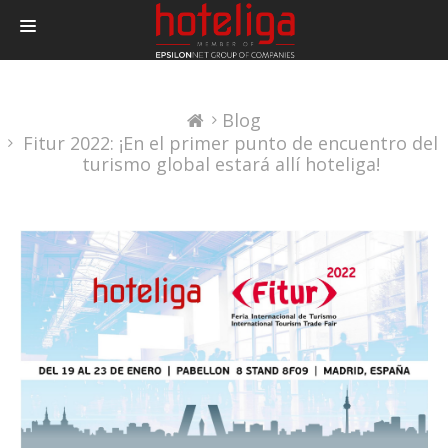
PRODUCTOS
Blog
PRECIOS
Fitur 2022: ¡En el primer punto de encuentro del
INTEGRACIONES
turismo global estará allí hoteliga!
BLOG
CONTACTAR
LOGIN