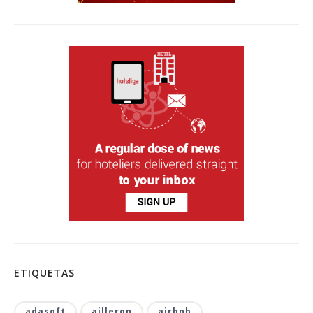
ETIQUETAS
adasoft
ailleron
airbnb