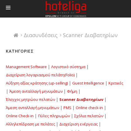
ΠΡΟΪΟΝΤΑ
Διασυνδέσεις
Scanner Διαβατηρίων
ΤΙΜΕΣ
ΔΙΑΣΥΝΔΕΣΕΙΣ
ΚΑΤΗΓΟΡΙΕΣ
BLOG
|
|
Management Software
Λογιστικό σύστημα
ΕΠΙΚΟΙΝΩΝΙΑ
|
Διαχείριση λογαριασμού πελάτη(Folio)
LOGIN
|
|
Αύξηση αξίας κράτησης (up-selling)
Guest Intelligence
Κριτικές
|
|
|
Άμεση ανταλλαγή μηνυμάτων
Φήμη
|
|
Έλεγχος μητρώου πελατών
Scanner Διαβατηρίων
|
|
|
Άμεση ανταλλαγή μηνυμάτων
PMS
Online check-in
|
|
|
Online Check-in
Πύλες πληρωμών
Σχόλια πελατών
|
|
Αλληλεπίδραση με πελάτες
Διαχείριση ενέργειας