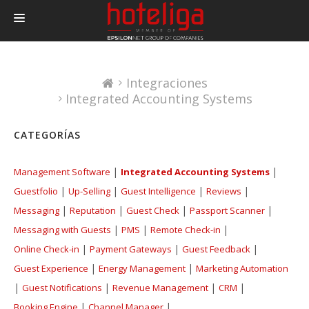
PRODUCTOS
Integraciones
PRECIOS
Integrated Accounting Systems
INTEGRACIONES
CATEGORÍAS
BLOG
CONTACTAR
|
|
Management Software
Integrated Accounting Systems
|
|
|
|
Guestfolio
LOGIN
Up-Selling
Guest Intelligence
Reviews
|
|
|
|
Messaging
Reputation
Guest Check
Passport Scanner
|
|
|
Messaging with Guests
PMS
Remote Check-in
|
|
|
Online Check-in
Payment Gateways
Guest Feedback
|
|
Guest Experience
Energy Management
Marketing Automation
|
|
|
|
Guest Notifications
Revenue Management
CRM
|
|
Booking Engine
Channel Manager