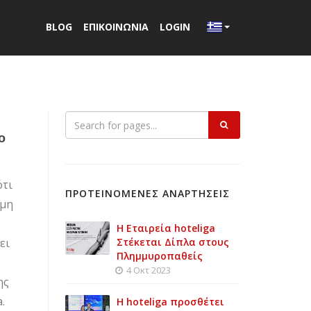
BLOG
ΕΠΙΚΟΙΝΩΝΙΑ
LOGIN
ο
ότι
ΠΡΟΤΕΙΝΟΜΕΝΕΣ ΑΝΑΡΤΗΣΕΙΣ
ημη
Η Εταιρεία hoteliga
ει
Στέκεται Δίπλα στους
Πλημμυροπαθείς
4 Οκτ 2023
ης
.
Η hoteliga προσθέτει