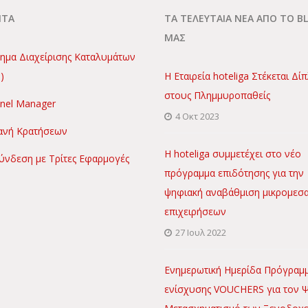
ΝΤΑ
ΤΑ ΤΕΛΕΥΤΑΙΑ ΝΕΑ ΑΠΟ ΤΟ B
ΜΑΣ
ημα Διαχείρισης Καταλυμάτων
)
Η Εταιρεία hoteliga Στέκεται Δί
στους Πλημμυροπαθείς
nel Manager
4 Οκτ 2023
νή Κρατήσεων
Η hoteliga συμμετέχει στο νέο
ύνδεση με Τρίτες Εφαρμογές
πρόγραμμα επιδότησης για την
ψηφιακή αναβάθμιση μικρομεσ
επιχειρήσεων
27 Ιουλ 2022
Ενημερωτική Ημερίδα Πρόγραμ
ενίσχυσης VOUCHERS για τον 