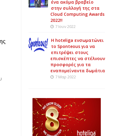
ένα ακόμα βραβείο
στην συλλογή της στα
Cloud Computing Awards
2022!!
7 Ιουν 2022
Η hoteliga ενσωματώνει
ης
το Sponteous για να
επιτρέψει στους
επισκέπτες να στέλνουν
προσφορές για τα
εναπομείναντα δωμάτια
7 Μαρ 2022
υ