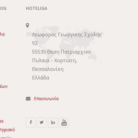
LOG
HOTELIGA
πλα
Λεωφορος Γεωργικης Σχολης
92
55535 Θεση Πατριαρχικο
Πυλαια – Χορτιατη,
Θεσσαλονίκη
Ελλάδα
αίων
Επικοινωνία
μα
Ψηφιακό