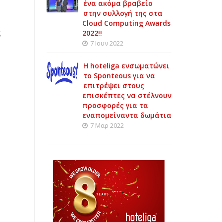
ένα ακόμα βραβείο
στην συλλογή της στα
Cloud Computing Awards
ς
2022!!
7 Ιουν 2022
Η hoteliga ενσωματώνει
το Sponteous για να
επιτρέψει στους
επισκέπτες να στέλνουν
προσφορές για τα
εναπομείναντα δωμάτια
7 Μαρ 2022