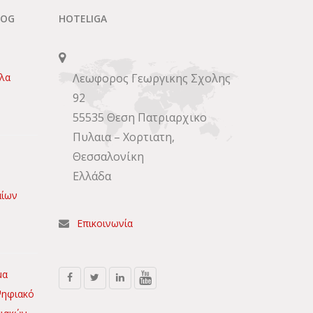
LOG
HOTELIGA
πλα
Λεωφορος Γεωργικης Σχολης
92
55535 Θεση Πατριαρχικο
Πυλαια – Χορτιατη,
Θεσσαλονίκη
Ελλάδα
αίων
Επικοινωνία
μα
Ψηφιακό