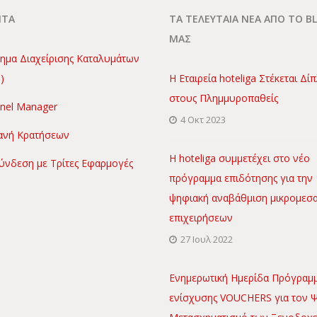
ΝΤΑ
ΤΑ ΤΕΛΕΥΤΑΙΑ ΝΕΑ ΑΠΟ ΤΟ B
ΜΑΣ
ημα Διαχείρισης Καταλυμάτων
)
Η Εταιρεία hoteliga Στέκεται Δί
στους Πλημμυροπαθείς
nel Manager
4 Οκτ 2023
νή Κρατήσεων
Η hoteliga συμμετέχει στο νέο
ύνδεση με Τρίτες Εφαρμογές
πρόγραμμα επιδότησης για την
ψηφιακή αναβάθμιση μικρομεσ
επιχειρήσεων
27 Ιουλ 2022
Ενημερωτική Ημερίδα Πρόγραμ
ενίσχυσης VOUCHERS για τον 