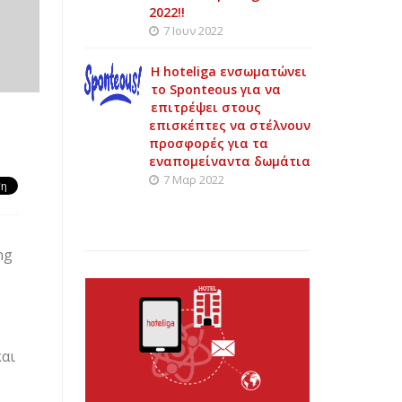
2022!!
7 Ιουν 2022
Η hoteliga ενσωματώνει
το Sponteous για να
επιτρέψει στους
επισκέπτες να στέλνουν
προσφορές για τα
εναπομείναντα δωμάτια
7 Μαρ 2022
ng
και