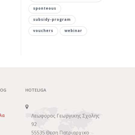
sponteous
subsidy-program
vouchers
webinar
LOG
HOTELIGA
πλα
Λεωφορος Γεωργικης Σχολης
92
55535 Θεση Πατριαρχικο