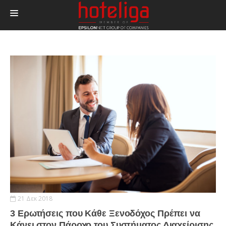
ΠΡΟΪΟΝΤΑ
ΤΙΜΕΣ
ΔΙΑΣΥΝΔΕΣΕΙΣ
BLOG
ΕΠΙΚΟΙΝΩΝΙΑ
LOGIN
21 Δεκ 2018
3 Ερωτήσεις που Κάθε Ξενοδόχος Πρέπει να
Κάνει στον Πάροχο του Συστήματος Διαχείρισης