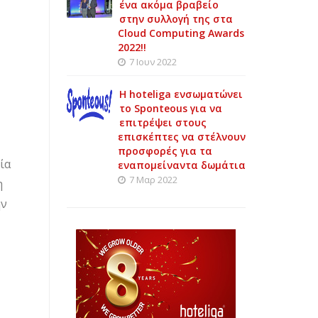
ένα ακόμα βραβείο
στην συλλογή της στα
Cloud Computing Awards
2022!!
7 Ιουν 2022
Η hoteliga ενσωματώνει
το Sponteous για να
επιτρέψει στους
επισκέπτες να στέλνουν
προσφορές για τα
ία
εναπομείναντα δωμάτια
7 Μαρ 2022
η
ην