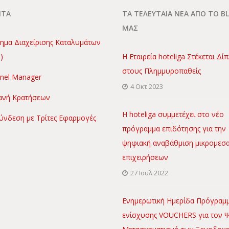
ΝΤΑ
ΤΑ ΤΕΛΕΥΤΑΙΑ ΝΕΑ ΑΠΟ ΤΟ B
ΜΑΣ
ημα Διαχείρισης Καταλυμάτων
)
Η Εταιρεία hoteliga Στέκεται Δί
στους Πλημμυροπαθείς
nel Manager
4 Οκτ 2023
νή Κρατήσεων
Η hoteliga συμμετέχει στο νέο
ύνδεση με Τρίτες Εφαρμογές
πρόγραμμα επιδότησης για την
ψηφιακή αναβάθμιση μικρομεσ
επιχειρήσεων
27 Ιουλ 2022
Ενημερωτική Ημερίδα Πρόγραμ
ενίσχυσης VOUCHERS για τον 