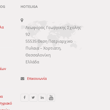
LOG
HOTELIGA
πλα
Λεωφορος Γεωργικης Σχολης
92
55535 Θεση Πατριαρχικο
Πυλαια – Χορτιατη,
Θεσσαλονίκη
Ελλάδα
αίων
Επικοινωνία
μα
Ψηφιακό