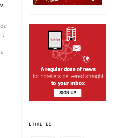
ην
 σε
ώς
με
ΕΤΙΚΕΤΕΣ