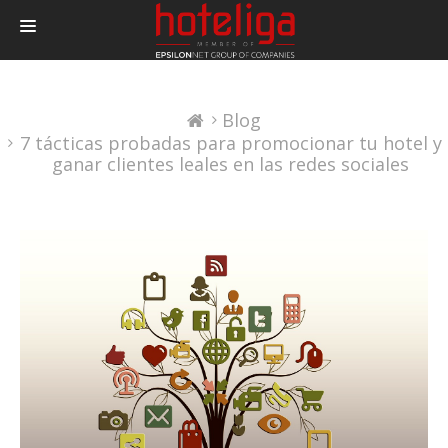
PRODUCTOS
Blog
PRECIOS
7 tácticas probadas para promocionar tu hotel y
INTEGRACIONES
ganar clientes leales en las redes sociales
BLOG
CONTACTAR
LOGIN