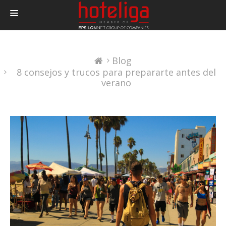
PRODUCTOS
Blog
PRECIOS
8 consejos y trucos para prepararte antes del
INTEGRACIONES
verano
BLOG
CONTACTAR
LOGIN