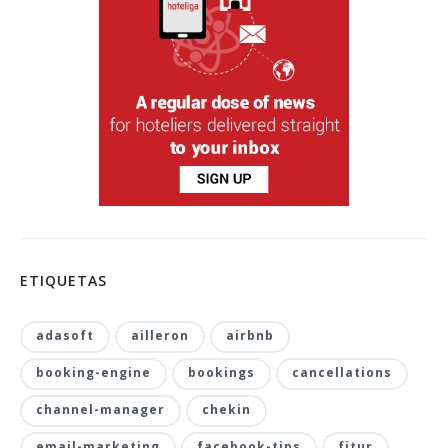
ETIQUETAS
adasoft
ailleron
airbnb
booking-engine
bookings
cancellations
channel-manager
chekin
email-marketing
facebook-tips
fitur