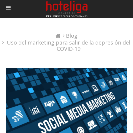
PRODUCTOS
Blog
PRECIOS
Uso del marketing para salir de la depresión del
INTEGRACIONES
COVID-19
BLOG
CONTACTAR
LOGIN