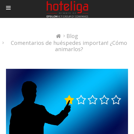
PRODUCTOS
Blog
PRECIOS
Comentarios de huéspedes importan! ¿Cómo
INTEGRACIONES
animarlos?
BLOG
CONTACTAR
LOGIN